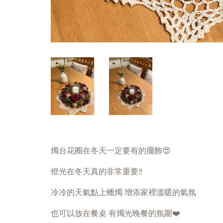
燭台花圈在冬天一定要有的擺飾😍
燈光在冬天真的非常重要‼️
冷冷的天氣點上蠟燭 增添家裡溫暖的氣氛
也可以放在餐桌 有燭光晚餐的氛圍❤️