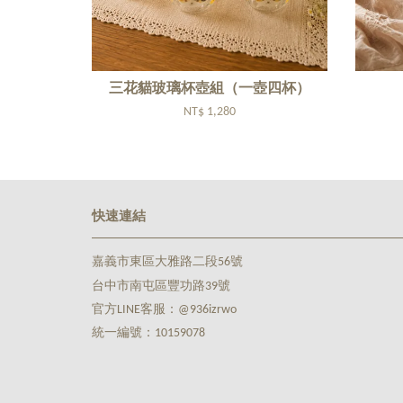
三花貓玻璃杯壺組（一壺四杯）
NT$ 1,280
快速連結
嘉義市東區大雅路二段56號
台中市南屯區豐功路39號
官方LINE客服：@936izrwo
統一編號：10159078