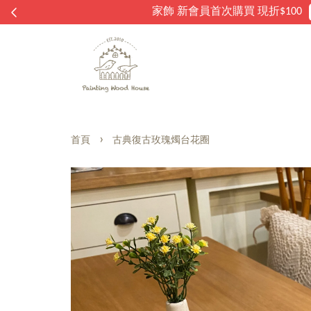
›
首頁
古典復古玫瑰燭台花圈