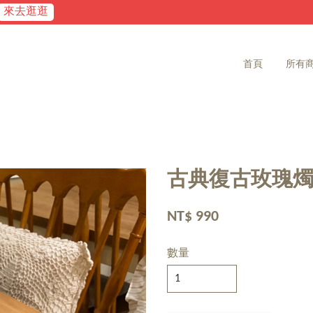
家飾雜貨 滿2000免運費
首頁
所有
古典復古玫瑰
NT$ 990
數量