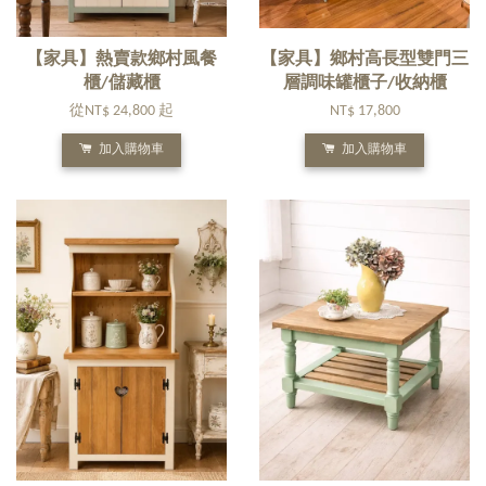
【家具】熱賣款鄉村風餐
【家具】鄉村高長型雙門三
櫃/儲藏櫃
層調味罐櫃子/收納櫃
從
NT$ 24,800
起
NT$ 17,800
加入購物車
加入購物車