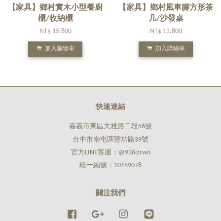
【家具】鄉村實木小型餐廚
【家具】鄉村風車腳方形茶
櫃/收納櫃
几/沙發桌
NT$ 15,800
NT$ 13,800
加入購物車
加入購物車
快速連結
嘉義市東區大雅路二段56號
台中市南屯區豐功路39號
官方LINE客服：@936izrwo
統一編號：10159078
關注我們
Facebook
Google
Instagram
Line