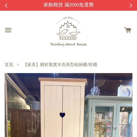
逛
家飾雜貨 滿2000免運費
›
首頁
【家具】鄉村風實木高長型收納櫃/鞋櫃