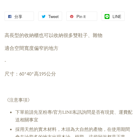
分享
Tweet
Pin it
LINE
高長型的收納櫃也可以收納很多雙鞋子、雜物
適合空間寬度偏窄的地方
-
尺寸：60*40*高195公分
《注意事項》
下單前請先至粉專/官方LINE私訊詢問是否有現貨、運費配
送相關事宜
採用天然的實木材料，木頭為大自然的產物，在使用期間
會在油脂多的地方出現木油、樹脂，這些狀況都是正常