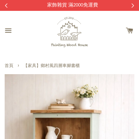
逛
家飾雜貨 滿2000免運費
›
首頁
【家具】鄉村風四層車腳書櫃