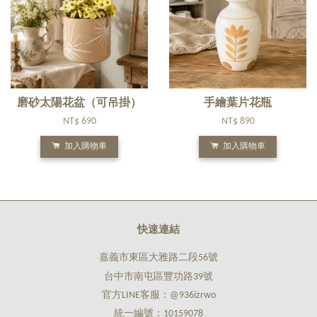
磨砂太陽花盆（可吊掛）
手繪葉片花瓶
NT$ 690
NT$ 890
加入購物車
加入購物車
快速連結
嘉義市東區大雅路二段56號
台中市南屯區豐功路39號
官方LINE客服：@936izrwo
統一編號：10159078