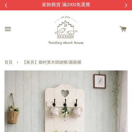
逛
家飾雜貨 滿2000免運費
›
首頁
【家具】鄉村實木隙縫櫃/園藝櫃