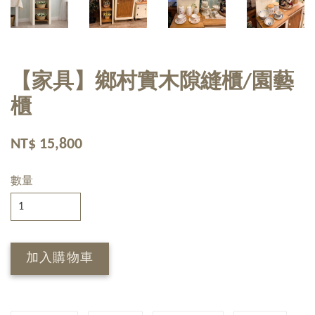
【家具】鄉村實木隙縫櫃/園藝
櫃
NT$ 15,800
數量
加入購物車