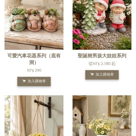
可愛汽車花器系列（底有
聖誕樹男孩大娃娃系列
洞）
從
NT$ 2,580
起
NT$ 390
加入購物車
加入購物車