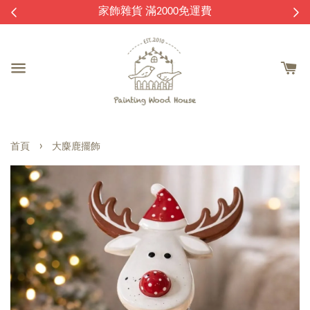
逛
家飾雜貨 滿2000免運費
›
首頁
大麋鹿擺飾