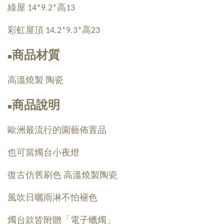
綠屋 14*9.2*高13
彩虹屋頂 14.2*9.3*高23
商品材質
■
高溫燒製 陶瓷
商品說明
■
歐洲最流行的園藝佈置品
也可當燭台小夜燈
復古仿舊刷色 高溫燒製陶瓷
風吹日曬雨淋不怕褪色
燭台款皆附贈「電子蠟燭」