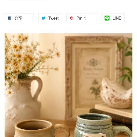
分享
Tweet
Pin it
LINE