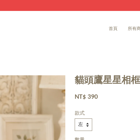
家飾雜貨 滿2000免運費
首頁
所有
貓頭鷹星星相
NT$ 390
款式
數量