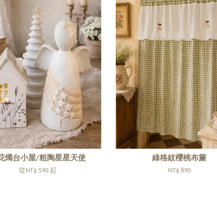
花燭台小屋/粗陶星星天使
綠格紋櫻桃布簾
從
NT$ 590
起
NT$ 890