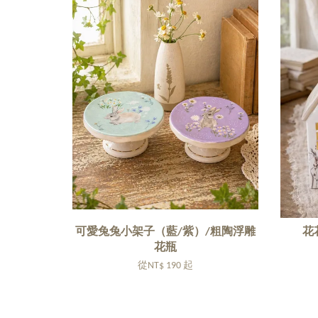
可愛兔兔小架子（藍/紫）/粗陶浮雕
花
花瓶
從
NT$ 190
起