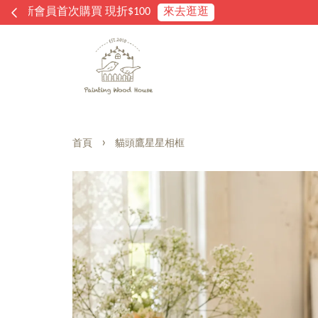
›
首頁
貓頭鷹星星相框