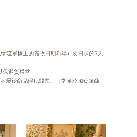
以物流單據上的簽收日期為準）次日起的3天
以保退貨權益。
，不屬於商品瑕疵問題。（常見於陶瓷類商