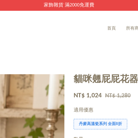
家飾雜貨 滿2000免運費
首頁
所有
貓咪翹屁屁花器
NT$ 1,024
NT$ 1,280
適用優惠
丹麥高溫瓷系列 全面8折