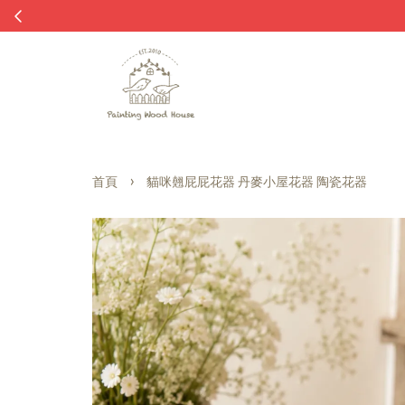
›
首頁
貓咪翹屁屁花器 丹麥小屋花器 陶瓷花器