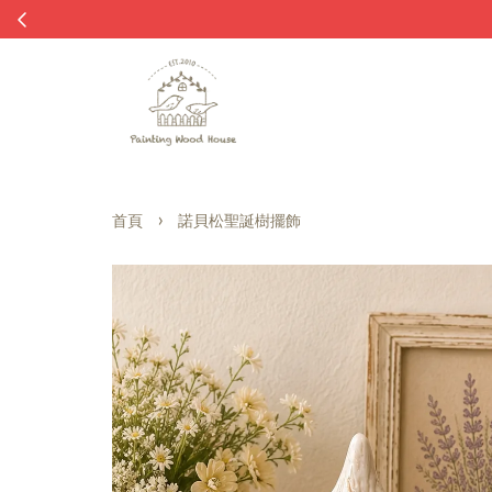
›
首頁
諾貝松聖誕樹擺飾