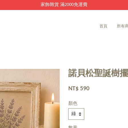
家飾雜貨 滿2000免運費
首頁
所有
諾貝松聖誕樹
NT$ 590
顏色
數量