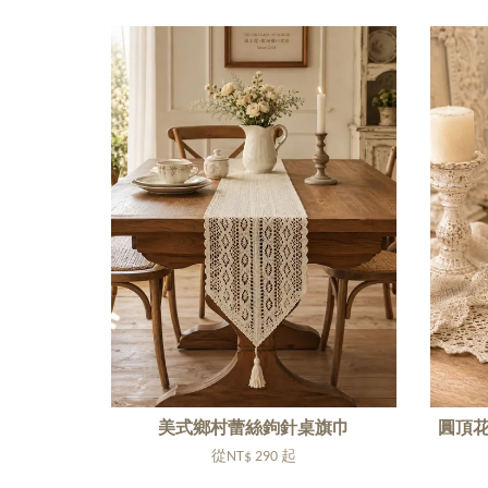
美式鄉村蕾絲鉤針桌旗巾
圓頂花
從
NT$ 290
起