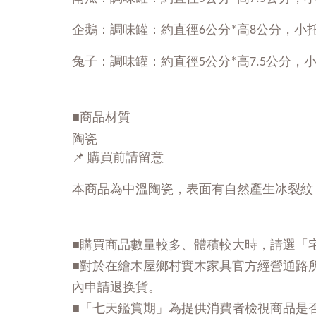
企鵝：
調味罐：約直徑6公分*高8公分，小托盤：
兔子：
調味罐：約直徑5公分*高7.5公分，小托盤
■商品材質
陶瓷
📌 購買前請留意
本商品為中溫陶瓷，表面有自然產生冰裂紋
■購買商品數量較多、體積較大時，請選「
■對於在繪木屋鄉村實木家具官方經營通路
內申請退换貨。
■「七天鑑賞期」為提供消費者檢視商品是