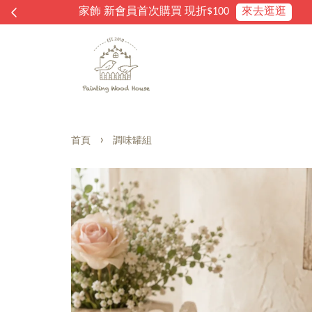
›
首頁
調味罐組