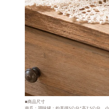
■商品尺寸
南瓜：調味罐：約直徑5公分*高7.5公分，小托盤