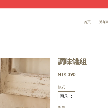
家飾雜貨 滿2000免運費
首頁
所有
調味罐組
NT$ 390
款式
數量