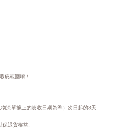
瑕疵範圍唷！
以物流單據上的簽收日期為準）次日起的3天
以保退貨權益。