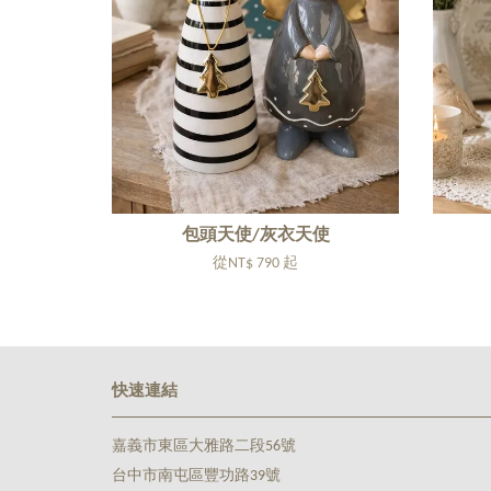
包頭天使/灰衣天使
從
NT$ 790
起
快速連結
嘉義市東區大雅路二段56號
台中市南屯區豐功路39號