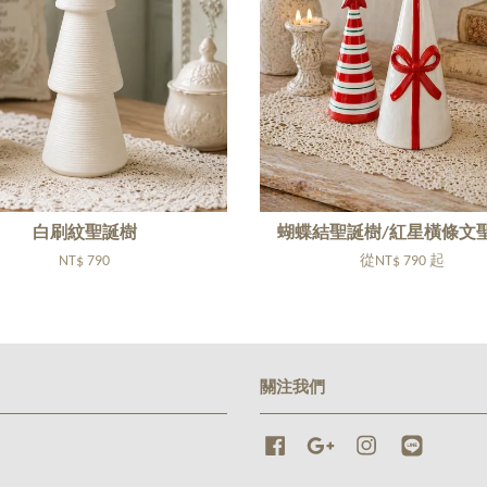
白刷紋聖誕樹
蝴蝶結聖誕樹/紅星橫條文
NT$ 790
從
NT$ 790
起
關注我們
Facebook
Google
Instagram
Line