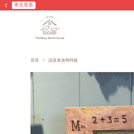
›
首頁
認真泰迪熊時鐘