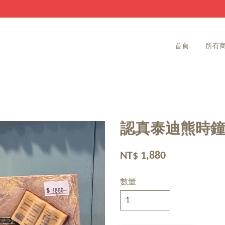
家飾雜貨 滿2000免運費
首頁
所有
認真泰迪熊時
NT$ 1,880
數量