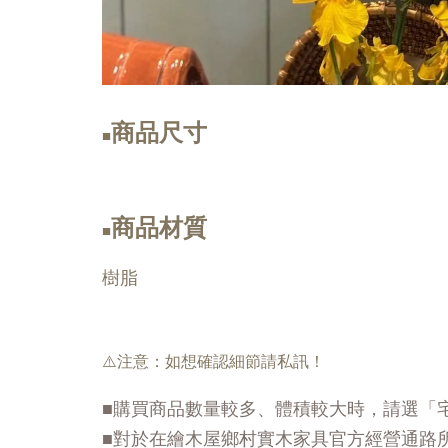
商品尺寸
■
商品材質
■
樹脂
⚠️注意：如想確認細節請私訊！
■購買商品數量較多、體積較大時，請選「
■對於在繪木屋鄉村實木家具官方經營通路