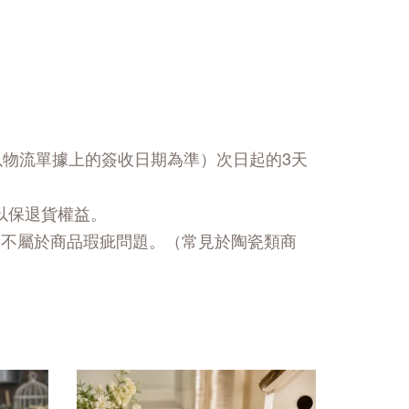
以物流單據上的簽收日期為準）次日起的3天
以保退貨權益。
，不屬於商品瑕疵問題。（常見於陶瓷類商