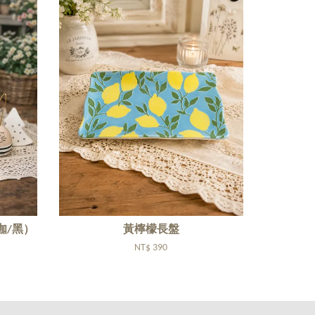
咖/黑）
黃檸檬長盤
NT$ 390