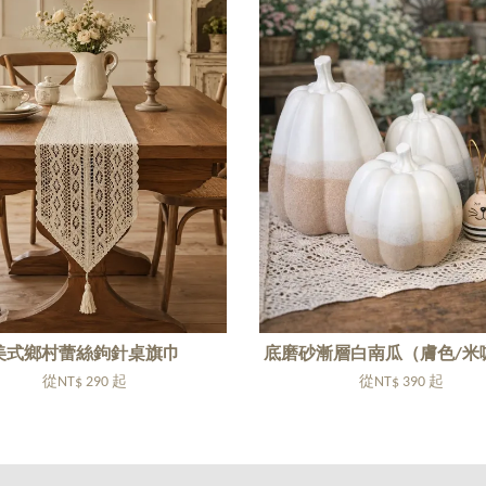
美式鄉村蕾絲鉤針桌旗巾
底磨砂漸層白南瓜（膚色/米
從
NT$ 290
起
從
NT$ 390
起