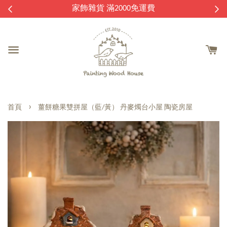
逛
家飾雜貨 滿2000免運費
›
首頁
薑餅糖果雙拼屋（藍/黃） 丹麥燭台小屋 陶瓷房屋