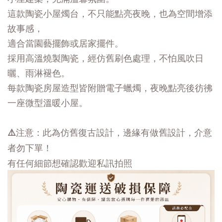
這款陶瓷小屋燭台，不只能點亮夜晚，也為空間增添
故事感，
適合當園藝擺飾或居家擺件。
採用高溫燒製陶瓷，經仿舊刷色處理，不怕風吹日
曬、雨淋褪色。
每款陶瓷房屋造型皆附贈電子蠟燭，夜晚點亮後彷彿
一座微型溫暖小屋。
⚠️注意：此為仿舊復古設計，邊緣有做舊設計，介意
者勿下單！
有任何細節想確認歡迎私訊拍照