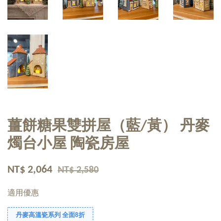
薑餅糖果雙拼屋（藍/黃） 丹麥
燭台小屋 陶瓷房屋
NT$ 2,064
NT$ 2,580
適用優惠
丹麥高溫瓷系列 全面8折