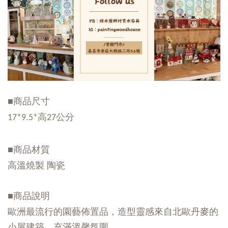
■商品尺寸
17*9.5*高27公分
■商品材質
高溫燒製 陶瓷
■商品說明
歐洲最流行的園藝佈置品，造型靈感來自北歐丹麥的
小屋建築，充滿溫馨氛圍。