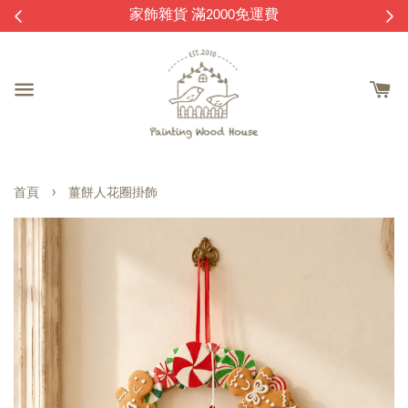
逛
家飾雜貨 滿2000免運費
›
首頁
薑餅人花圈掛飾