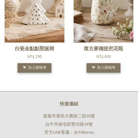
白瓷金點點聖誕樹
復古麥穗提把花瓶
NT$ 290
NT$ 690
加入購物車
加入購物車
快速連結
嘉義市東區大雅路二段56號
台中市南屯區豐功路39號
官方LINE客服：@936izrwo