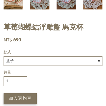
草莓蝴蝶結浮雕盤 馬克杯
NT$ 690
款式
數量
加入購物車