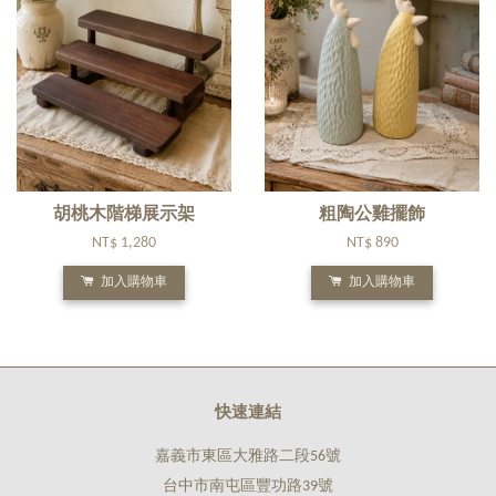
胡桃木階梯展示架
粗陶公雞擺飾
NT$ 1,280
NT$ 890
加入購物車
加入購物車
快速連結
嘉義市東區大雅路二段56號
台中市南屯區豐功路39號