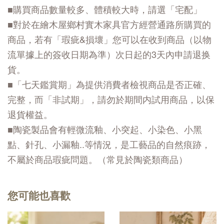
■購買商品數量較多、體積較大時，請選「宅配」
■對於在繪木屋鄉村實木家具官方經營通路所購買的
商品，若有「瑕疵&損壞」您可以在收到商品（以物
流單據上的簽收日期為準）次日起的3天內申請退换
貨。
■「七天鑑賞期」為提供消費者檢視商品是否正確、
完整，而「非試期」，請勿於期間内試用商品，以保
退貨權益。
■陶瓷製品會有輕微流釉、小突起、小染色、小黑
點、針孔、小漏釉..等情況，是工藝品的自然痕跡，
不屬於商品瑕疵問題。（常見於陶瓷類商品）
您可能也喜歡