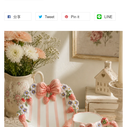
分享
Tweet
Pin it
LINE