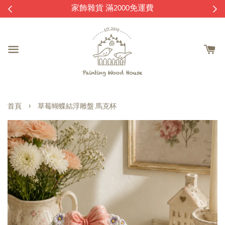
逛
家飾雜貨 滿2000免運費
›
首頁
草莓蝴蝶結浮雕盤 馬克杯