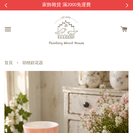
逛
家飾雜貨 滿2000免運費
›
首頁
胡桃鉗花器