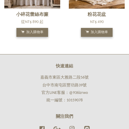
小碎花蕾絲布簾
粉花花盆
從
NT$ 890
起
NT$ 490
加入購物車
加入購物車
快速連結
嘉義市東區大雅路二段56號
台中市南屯區豐功路39號
官方LINE客服：@936izrwo
統一編號：10159078
關注我們
Facebook
Google
Instagram
Line