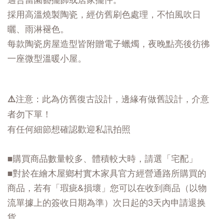
採用高溫燒製陶瓷，經仿舊刷色處理，不怕風吹日
曬、雨淋褪色。
每款陶瓷房屋造型皆附贈電子蠟燭，夜晚點亮後彷彿
一座微型溫暖小屋。
⚠️注意：此為仿舊復古設計，邊緣有做舊設計，介意
者勿下單！
有任何細節想確認歡迎私訊拍照
■購買商品數量較多、體積較大時，請選「宅配」
■對於在繪木屋鄉村實木家具官方經營通路所購買的
商品，若有「瑕疵&損壞」您可以在收到商品（以物
流單據上的簽收日期為準）次日起的3天內申請退换
貨。