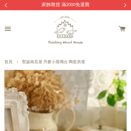
逛
家飾雜貨 滿2000免運費
›
首頁
聖誕南瓜屋 丹麥小屋燭台 陶瓷房屋