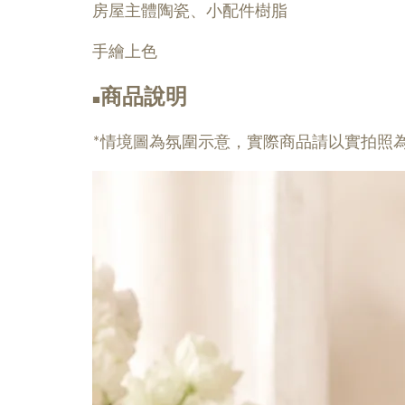
房屋主體陶瓷、小配件樹脂
手繪上色
商品說明
■
*情境圖為氛圍示意，實際商品請以實拍照為