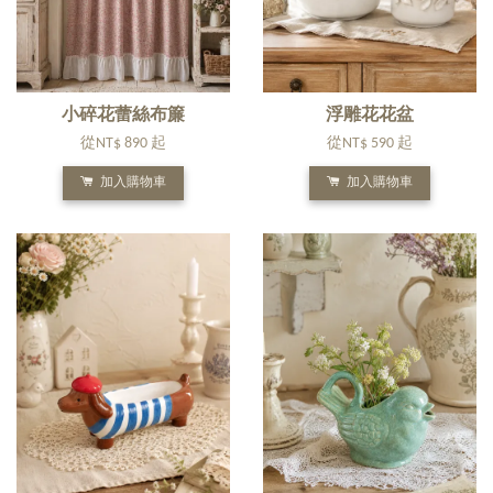
小碎花蕾絲布簾
浮雕花花盆
從
NT$ 890
起
從
NT$ 590
起
加入購物車
加入購物車