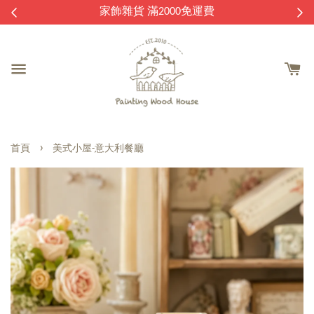
逛
家飾雜貨 滿2000免運費
›
首頁
美式小屋-意大利餐廳