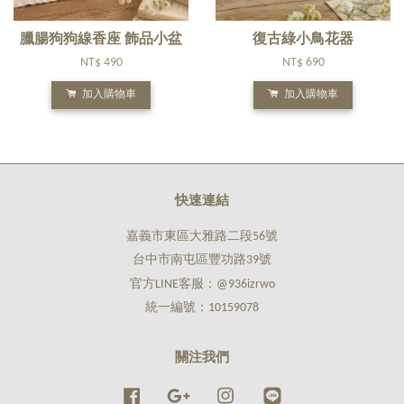
臘腸狗狗線香座 飾品小盆
復古綠小鳥花器
NT$ 490
NT$ 690
加入購物車
加入購物車
快速連結
嘉義市東區大雅路二段56號
台中市南屯區豐功路39號
官方LINE客服：@936izrwo
統一編號：10159078
關注我們
Facebook
Google
Instagram
Line