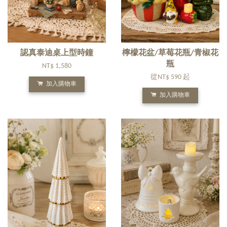
認真泰迪桌上型時鐘
檸檬花盆/草莓花瓶/青椒花
瓶
NT$ 1,580
從
NT$ 590
起
加入購物車
加入購物車