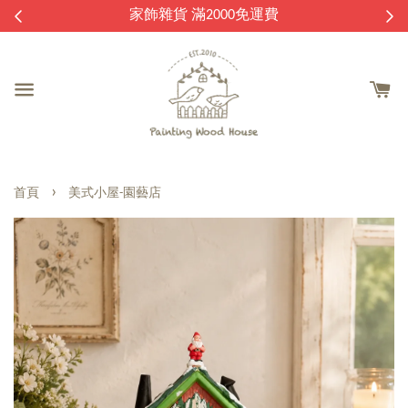
逛
家飾雜貨 滿2000免運費
›
首頁
美式小屋-園藝店