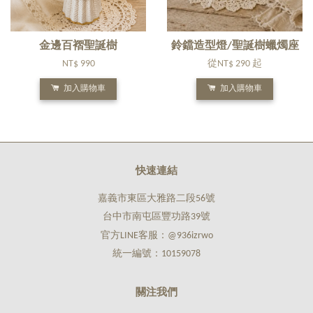
金邊百褶聖誕樹
鈴鐺造型燈/聖誕樹蠟燭座
NT$ 990
從
NT$ 290
起
加入購物車
加入購物車
快速連結
嘉義市東區大雅路二段56號
台中市南屯區豐功路39號
官方LINE客服：@936izrwo
統一編號：10159078
關注我們