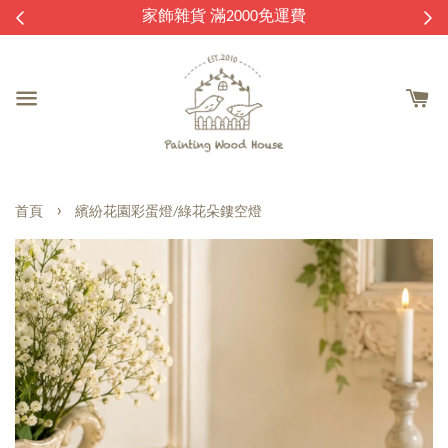
逛
家飾雜貨 滿2000免運費
›
首頁
繽紛花園彩蛋燈/綠花朵鏤空燈