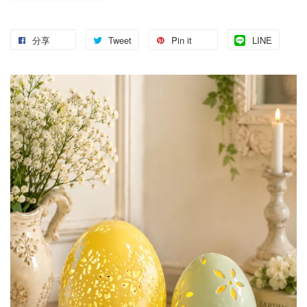
分享
Tweet
Pin it
LINE