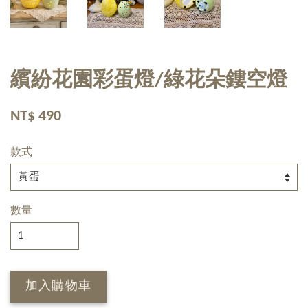
繽紛花園彩蛋燈/綠花朵鏤空燈
NT$ 490
款式
數量
加入購物車