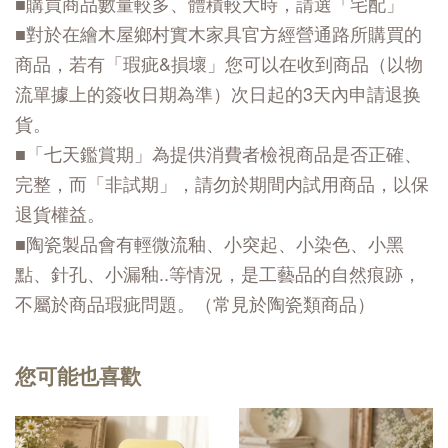
■購買商品數量較多、體積較大時，請選「宅配」
■對於在繪木屋鄉村實木家具官方經營通路所購買的
商品，若有「瑕疵&損壞」您可以在收到商品（以物
流單據上的簽收日期為準）次日起的3天內申請退换
貨。
■「七天鑑賞期」為提供消費者檢視商品是否正確、
完整，而「非試期」，請勿於期間内試用商品，以保
退貨權益。
■陶瓷製品會有輕微流釉、小突起、小染色、小黑
點、針孔、小漏釉..等情況，是工藝品的自然痕跡，
不屬於商品瑕疵問題。（常見於陶瓷類商品）
您可能也喜歡