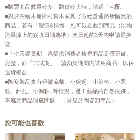
■購買商品數量較多、體積較大時，請選「宅配」
■對於在繪木屋鄉村實木家具官方經營通路所購買的
商品，若有「瑕疵&損壞」您可以在收到商品（以物
流單據上的簽收日期為準）次日起的3天內申請退换
貨。
■「七天鑑賞期」為提供消費者檢視商品是否正確、
完整，而「非試期」，請勿於期間内試用商品，以保
退貨權益。
■陶瓷製品會有輕微流釉、小突起、小染色、小黑
點、針孔、小漏釉..等情況，是工藝品的自然痕跡，
不屬於商品瑕疵問題。（常見於陶瓷類商品）
您可能也喜歡