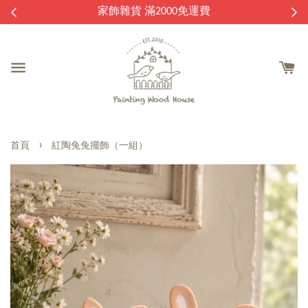
逛
家飾雜貨 滿2000免運費
›
首頁
紅陶兔兔擺飾（一組）