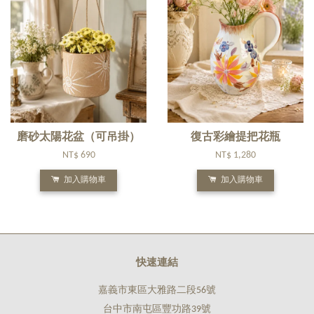
磨砂太陽花盆（可吊掛）
復古彩繪提把花瓶
NT$ 690
NT$ 1,280
加入購物車
加入購物車
快速連結
嘉義市東區大雅路二段56號
台中市南屯區豐功路39號