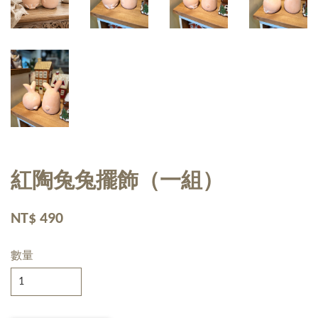
紅陶兔兔擺飾（一組）
NT$ 490
數量