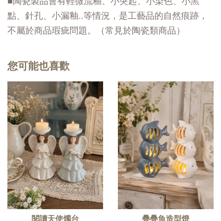
■陶瓷製品會有輕微流釉、小突起、小染色、小黑
點、針孔、小漏釉..等情況，是工藝品的自然痕跡，
不屬於商品瑕疵問題。（常見於陶瓷類商品）
您可能也喜歡
閱讀天使燭台
疊疊魚造型燈