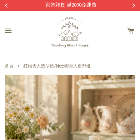
逛
家飾雜貨 滿2000免運費
›
首頁
紅帽雪人造型燈/紳士帽雪人造型燈