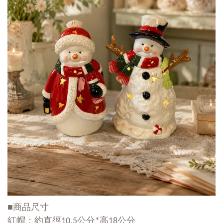
■商品尺寸
紅帽：約直徑10.5公分*高18公分