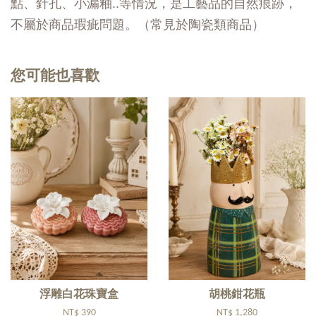
點、針孔、小漏釉..等情況，是工藝品的自然痕跡，
不屬於商品瑕疵問題。（常見於陶瓷類商品）
您可能也喜歡
浮雕白花珠寶盒
胡桃鉗花瓶
NT$ 390
NT$ 1,280