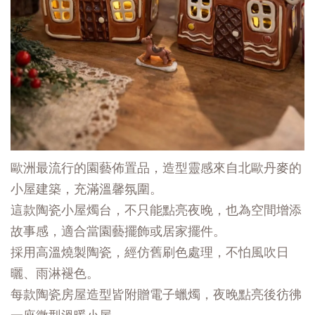
歐洲最流行的園藝佈置品，造型靈感來自北歐丹麥的
小屋建築，充滿溫馨氛圍。
這款陶瓷小屋燭台，不只能點亮夜晚，也為空間增添
故事感，適合當園藝擺飾或居家擺件。
採用高溫燒製陶瓷，經仿舊刷色處理，不怕風吹日
曬、雨淋褪色。
每款陶瓷房屋造型皆附贈電子蠟燭，夜晚點亮後彷彿
一座微型溫暖小屋。