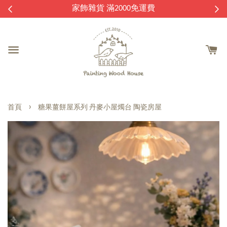
逛
家飾雜貨 滿2000免運費
›
首頁
糖果薑餅屋系列 丹麥小屋燭台 陶瓷房屋