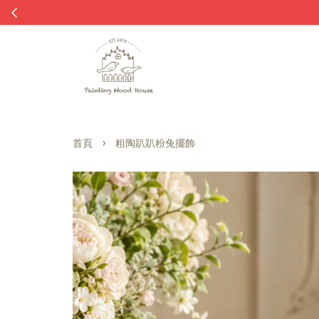
›
首頁
粗陶趴趴粉兔擺飾