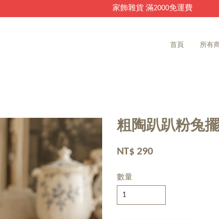
家飾雜貨 滿2000免運費
首頁
所有
粗陶趴趴粉兔
NT$ 290
數量