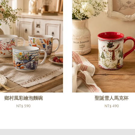
鄉村風彩繪泡麵碗
聖誕雪人馬克杯
NT$ 590
NT$ 490