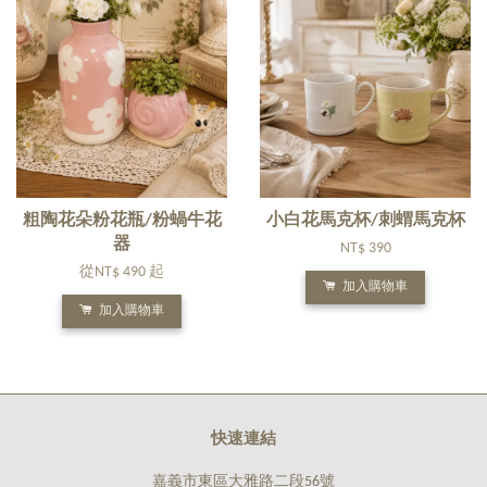
粗陶花朵粉花瓶/粉蝸牛花
小白花馬克杯/刺蝟馬克杯
器
NT$ 390
從
NT$ 490
起
加入購物車
加入購物車
快速連結
嘉義市東區大雅路二段56號