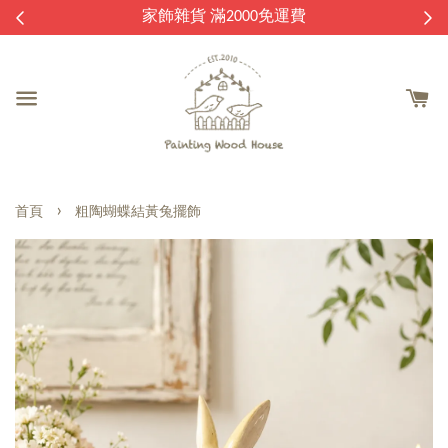
逛
家飾雜貨 滿2000免運費
›
首頁
粗陶蝴蝶結黃兔擺飾