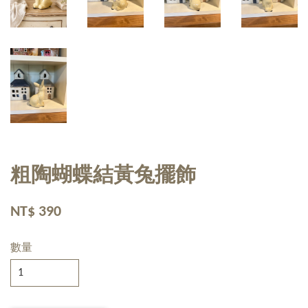
粗陶蝴蝶結黃兔擺飾
NT$ 390
數量