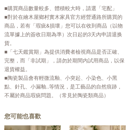
■購買商品數量較多、體積較大時，請選「宅配」
■對於在繪木屋鄉村實木家具官方經營通路所購買的
商品，若有「瑕疵&損壞」您可以在收到商品（以物
流單據上的簽收日期為準）次日起的3天內申請退换
貨。
■「七天鑑賞期」為提供消費者檢視商品是否正確、
完整，而「非試期」，請勿於期間内試用商品，以保
退貨權益。
■陶瓷製品會有輕微流釉、小突起、小染色、小黑
點、針孔、小漏釉..等情況，是工藝品的自然痕跡，
不屬於商品瑕疵問題。（常見於陶瓷類商品）
您可能也喜歡