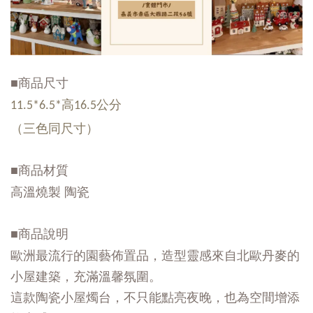
■商品尺寸
11.5*6.5*高16.5公分
（三色同尺寸）
■商品材質
高溫燒製 陶瓷
■商品說明
歐洲最流行的園藝佈置品，造型靈感來自北歐丹麥的
小屋建築，充滿溫馨氛圍。
這款陶瓷小屋燭台，不只能點亮夜晚，也為空間增添