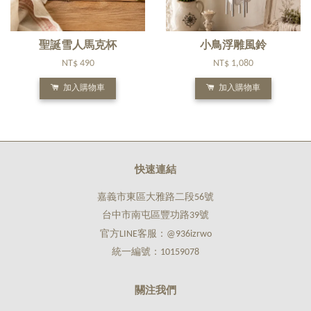
聖誕雪人馬克杯
小鳥浮雕風鈴
NT$ 490
NT$ 1,080
加入購物車
加入購物車
快速連結
嘉義市東區大雅路二段56號
台中市南屯區豐功路39號
官方LINE客服：@936izrwo
統一編號：10159078
關注我們