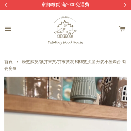
逛
家飾雜貨 滿2000免運費
›
首頁
粉芝麻灰/紫芥末黃/芥末黃灰 砌磚雙拼屋 丹麥小屋燭台 陶
瓷房屋