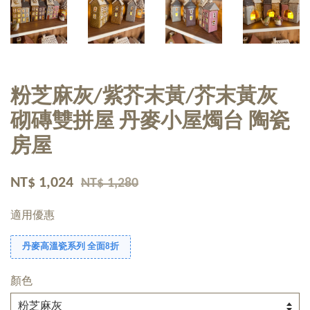
粉芝麻灰/紫芥末黃/芥末黃灰
砌磚雙拼屋 丹麥小屋燭台 陶瓷
房屋
NT$ 1,024
NT$ 1,280
適用優惠
丹麥高溫瓷系列 全面8折
顏色