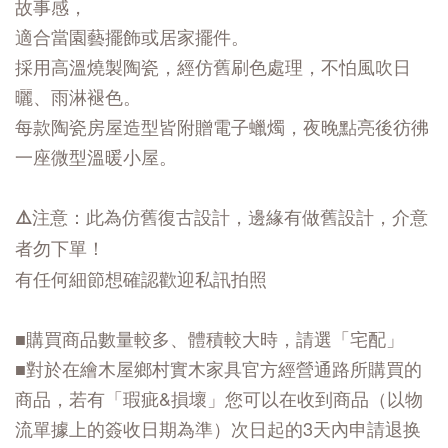
故事感，
適合當園藝擺飾或居家擺件。
採用高溫燒製陶瓷，經仿舊刷色處理，不怕風吹日
曬、雨淋褪色。
每款陶瓷房屋造型皆附贈電子蠟燭，夜晚點亮後彷彿
一座微型溫暖小屋。
⚠️注意：此為仿舊復古設計，邊緣有做舊設計，介意
者勿下單！
有任何細節想確認歡迎私訊拍照
■購買商品數量較多、體積較大時，請選「宅配」
■對於在繪木屋鄉村實木家具官方經營通路所購買的
商品，若有「瑕疵&損壞」您可以在收到商品（以物
流單據上的簽收日期為準）次日起的3天內申請退换