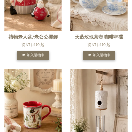
禮物老人盆/老公公擺飾
天藍玫瑰茶壺 咖啡杯碟
從
NT$ 490
起
從
NT$ 490
起
加入購物車
加入購物車