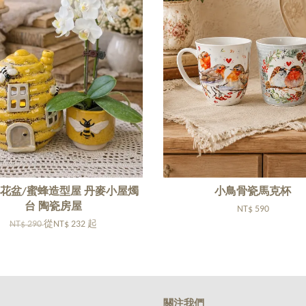
花盆/蜜蜂造型屋 丹麥小屋燭
小鳥骨瓷馬克杯
台 陶瓷房屋
NT$ 590
NT$ 290
從
NT$ 232
起
關注我們