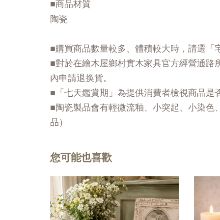
■商品材質
陶瓷
■購買商品數量較多、體積較大時，請選「
■對於在繪木屋鄉村實木家具官方經營通路
內申請退换貨。
■「七天鑑賞期」為提供消費者檢視商品是
■陶瓷製品會有輕微流釉、小突起、小染色
品）
您可能也喜歡