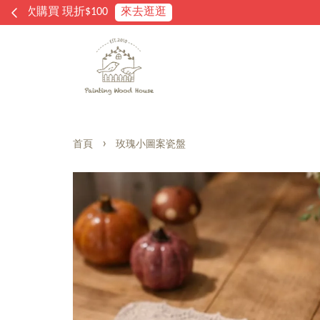
›
首頁
玫瑰小圖案瓷盤