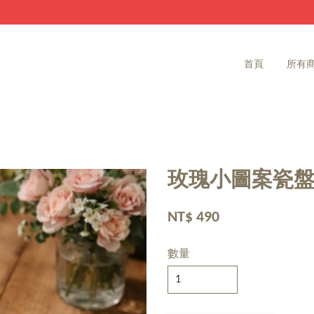
家飾雜貨 滿2000免運費
首頁
所有
玫瑰小圖案瓷
NT$ 490
數量