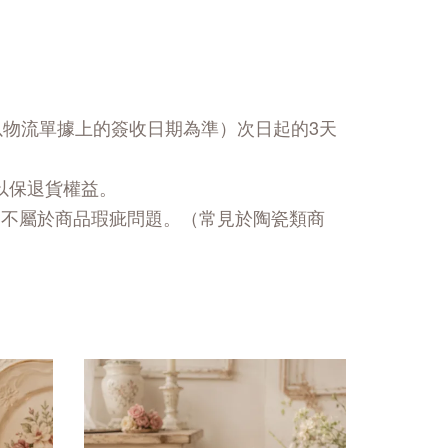
以物流單據上的簽收日期為準）次日起的3天
以保退貨權益。
，不屬於商品瑕疵問題。（常見於陶瓷類商