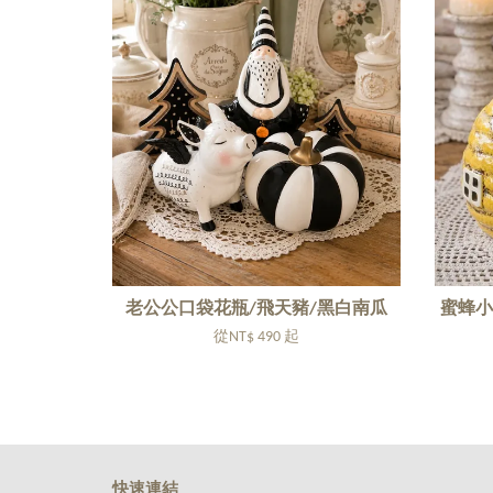
老公公口袋花瓶/飛天豬/黑白南瓜
蜜蜂小
從
NT$ 490
起
快速連結