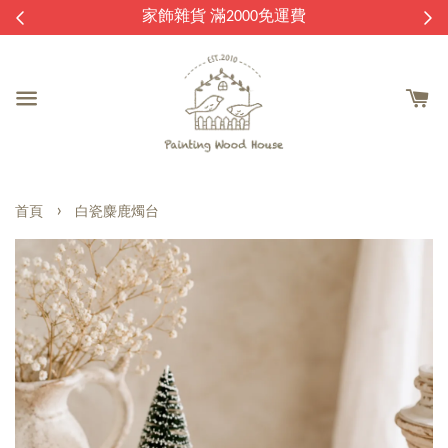
逛
家飾雜貨 滿2000免運費
›
首頁
白瓷麋鹿燭台