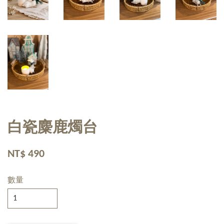
白瓷麋鹿燭台
NT$ 490
數量