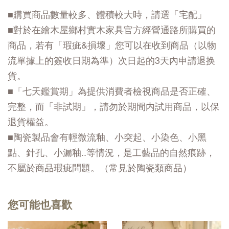
■購買商品數量較多、體積較大時，請選「宅配」
■對於在繪木屋鄉村實木家具官方經營通路所購買的
商品，若有「瑕疵&損壞」您可以在收到商品（以物
流單據上的簽收日期為準）次日起的3天內申請退换
貨。
■「七天鑑賞期」為提供消費者檢視商品是否正確、
完整，而「非試期」，請勿於期間内試用商品，以保
退貨權益。
■陶瓷製品會有輕微流釉、小突起、小染色、小黑
點、針孔、小漏釉..等情況，是工藝品的自然痕跡，
不屬於商品瑕疵問題。（常見於陶瓷類商品）
您可能也喜歡