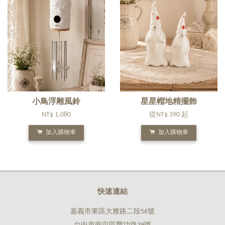
小鳥浮雕風鈴
星星帽地精擺飾
NT$ 1,080
從
NT$ 390
起
加入購物車
加入購物車
快速連結
嘉義市東區大雅路二段56號