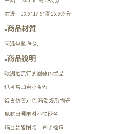
中間：10.5*8*高15公分
右邊：13.5*17.5*高15.5公分
商品材質
■
高溫燒製 陶瓷
商品說明
■
歐洲最流行的園藝佈置品
也可當燭台小夜燈
復古仿舊刷色 高溫燒製陶瓷
風吹日曬雨淋不怕褪色
燭台款皆附贈「電子蠟燭」