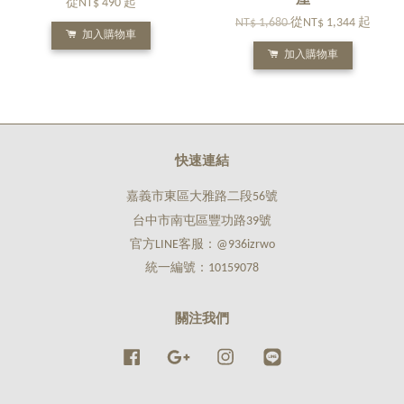
屋
從
NT$ 490
起
NT$ 1,680
從
NT$ 1,344
起
加入購物車
加入購物車
快速連結
嘉義市東區大雅路二段56號
台中市南屯區豐功路39號
官方LINE客服：@936izrwo
統一編號：10159078
關注我們
Facebook
Google
Instagram
Line