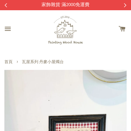
逛
家飾雜貨 滿2000免運費
›
首頁
瓦屋系列 丹麥小屋燭台