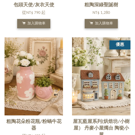
包頭天使/灰衣天使
粗陶深綠聖誕樹
從
NT$ 790
起
NT$ 1,280
加入購物車
加入購物車
優惠
粗陶花朵粉花瓶/粉蝸牛花
屋瓦藍屋系列(烘焙坊/小樹
器
屋） 丹麥小屋燭台 陶瓷小