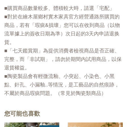
■購買商品數量較多、體積較大時，請選「宅配」
■對於在繪木屋鄉村實木家具官方經營通路所購買的
商品，若有「瑕疵&損壞」您可以在收到商品（以物
流單據上的簽收日期為準）次日起的3天內申請退换
貨。
■「七天鑑賞期」為提供消費者檢視商品是否正確、
完整，而「非試期」，請勿於期間内試用商品，以保
退貨權益。
■陶瓷製品會有輕微流釉、小突起、小染色、小黑
點、針孔、小漏釉..等情況，是工藝品的自然痕跡，
不屬於商品瑕疵問題。（常見於陶瓷類商品）
您可能也喜歡