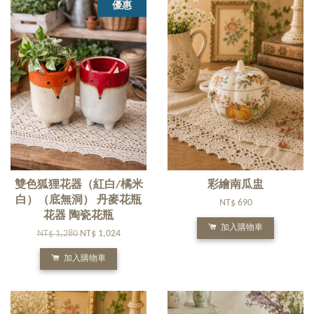
優惠
雙色狐狸花器（紅白/橘米
彩繪南瓜盅
白）（底無洞） 丹麥花瓶
NT$ 690
花器 陶瓷花瓶
加入購物車
NT$ 1,280
NT$ 1,024
加入購物車