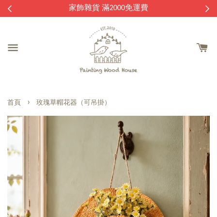
逛
家飾雜貨 滿2000免運費
›
首頁
玫瑰草帽花器（可吊掛）