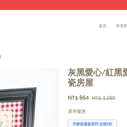
家飾雜貨 滿2000免運費
首頁
所有
屋
灰黑愛心/紅黑
瓷房屋
NT$ 864
NT$ 1,080
適用優惠
丹麥高溫瓷系列 全面8折