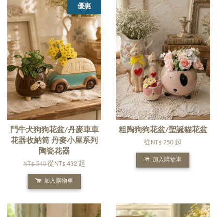
優惠
鬥牛犬狗狗花盆/丹麥車車
粗陶狗狗花盆/聖誕貓花盆
花器收納筒 丹麥小屋系列
從
NT$ 250
起
陶瓷花器
加入購物車
NT$ 540
從
NT$ 432
起
加入購物車