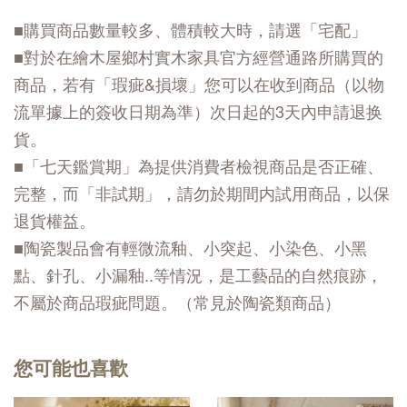
■購買商品數量較多、體積較大時，請選「宅配」
■對於在繪木屋鄉村實木家具官方經營通路所購買的
商品，若有「瑕疵&損壞」您可以在收到商品（以物
流單據上的簽收日期為準）次日起的3天內申請退换
貨。
■「七天鑑賞期」為提供消費者檢視商品是否正確、
完整，而「非試期」，請勿於期間内試用商品，以保
退貨權益。
■陶瓷製品會有輕微流釉、小突起、小染色、小黑
點、針孔、小漏釉..等情況，是工藝品的自然痕跡，
不屬於商品瑕疵問題。（常見於陶瓷類商品）
您可能也喜歡