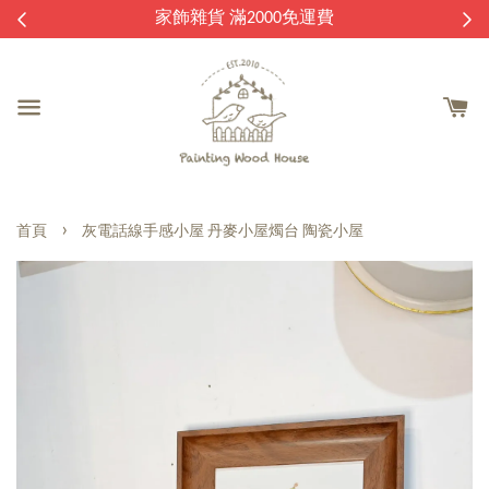
逛
家飾雜貨 滿2000免運費
›
首頁
灰電話線手感小屋 丹麥小屋燭台 陶瓷小屋