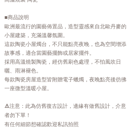
■商品說明
歐洲最流行的園藝佈置品，造型靈感來自北歐丹麥的
小屋建築，充滿溫馨氛圍。
這款陶瓷小屋燭台，不只能點亮夜晚，也為空間增添
故事感，
適合當園藝擺飾或居家擺件。
採用高溫燒製陶瓷，經仿舊刷色處理，不怕風吹日
曬、雨淋褪色。
每款陶瓷房屋造型皆附贈電子蠟燭，夜晚點亮後彷彿
一座微型溫暖小屋。
⚠️注意：此為仿舊復古設計，邊緣有做舊設計，介意
者勿下單！
有任何細節想確認歡迎私訊拍照