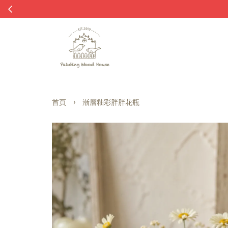
›
首頁
漸層釉彩胖胖花瓶