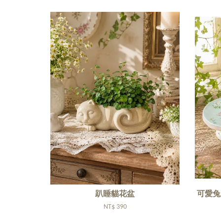
趴睡貓花盆
可愛兔
NT$ 390