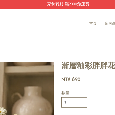
家飾雜貨 滿2000免運費
首頁
所有
漸層釉彩胖胖
NT$ 690
數量