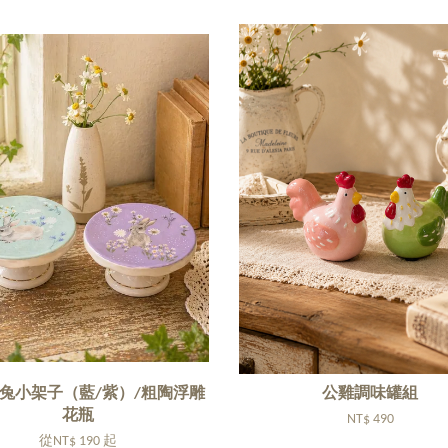
兔小架子（藍/紫）/粗陶浮雕
公雞調味罐組
花瓶
NT$ 490
從
NT$ 190
起