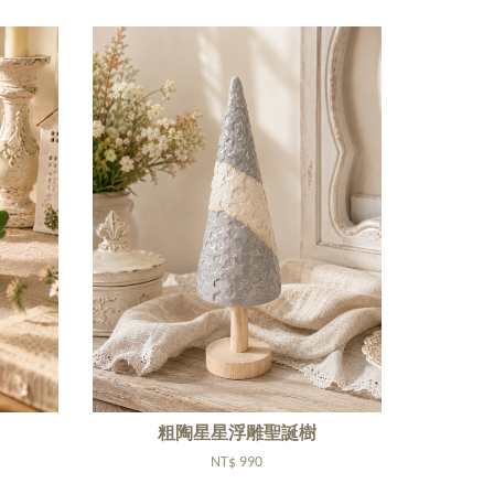
粗陶星星浮雕聖誕樹
NT$ 990