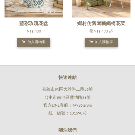
藍彩玫瑰花盆
鄉村仿舊園藝鐵椅花架
NT$ 490
從
NT$ 490
起
加入購物車
加入購物車
快速連結
嘉義市東區大雅路二段56號
台中市南屯區豐功路39號
官方LINE客服：@936izrwo
統一編號：10159078
關注我們