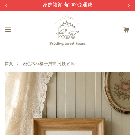
逛
家飾雜貨 滿2000免運費
›
首頁
淺色木框橘子掛畫(可換底圖)