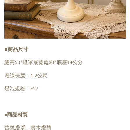
■
商品尺寸
總高53*燈罩最寬處30*底座14公分
電線長度：1.2公尺
燈泡規格：E27
商品材質
■
蕾絲燈罩
，實木燈體