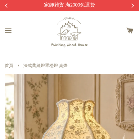
逛
家飾雜貨 滿2000免運費
›
首頁
法式蕾絲燈罩檯燈 桌燈