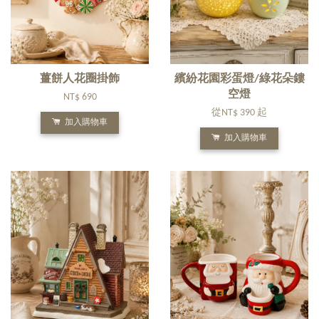
薑餅人花圈掛飾
繽紛花園彩蛋燈/綠花朵鏤
空燈
NT$ 690
從
NT$ 390
起
加入購物車
加入購物車