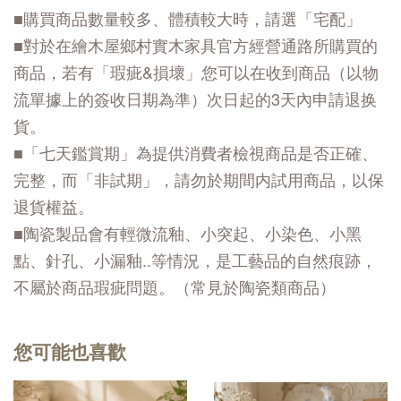
■購買商品數量較多、體積較大時，請選「宅配」
■對於在繪木屋鄉村實木家具官方經營通路所購買的
商品，若有「瑕疵&損壞」您可以在收到商品（以物
流單據上的簽收日期為準）次日起的3天內申請退换
貨。
■「七天鑑賞期」為提供消費者檢視商品是否正確、
完整，而「非試期」，請勿於期間内試用商品，以保
退貨權益。
■陶瓷製品會有輕微流釉、小突起、小染色、小黑
點、針孔、小漏釉..等情況，是工藝品的自然痕跡，
不屬於商品瑕疵問題。（常見於陶瓷類商品）
您可能也喜歡