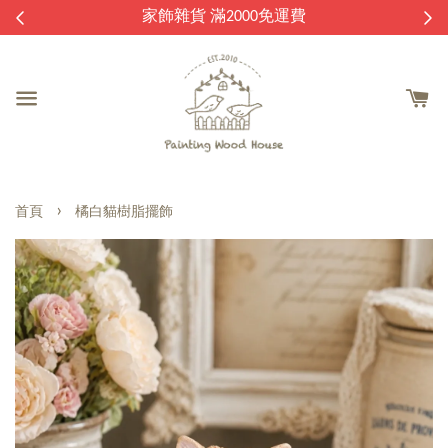
逛
家飾雜貨 滿2000免運費
›
首頁
橘白貓樹脂擺飾