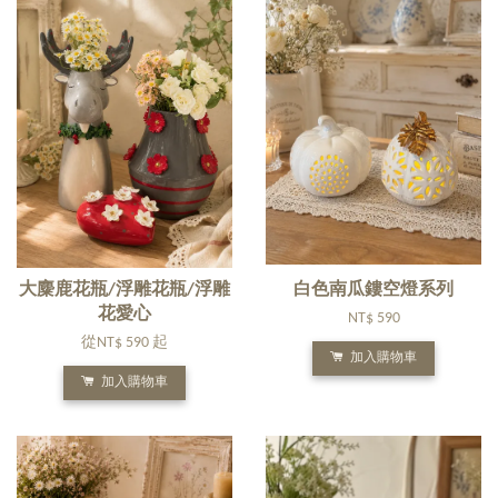
大麋鹿花瓶/浮雕花瓶/浮雕
白色南瓜鏤空燈系列
花愛心
NT$ 590
從
NT$ 590
起
加入購物車
加入購物車