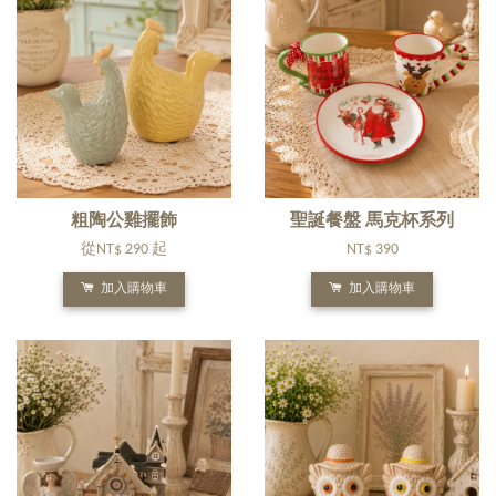
粗陶公雞擺飾
聖誕餐盤 馬克杯系列
從
NT$ 290
起
NT$ 390
加入購物車
加入購物車