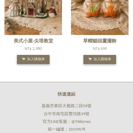
美式小屋-尖塔教堂
草帽貓頭鷹擺飾
NT$ 2,980
NT$ 690
加入購物車
加入購物車
快速連結
嘉義市東區大雅路二段56號
台中市南屯區豐功路39號
官方LINE客服：@936izrwo
統一編號：10159078