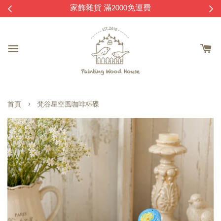
逛
家飾雜貨 滿2000免運費
›
首頁
梵谷星空風咖啡杯碟