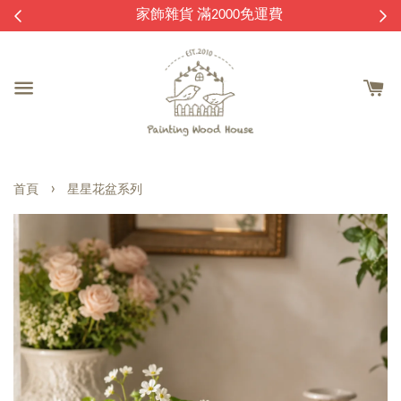
逛
家飾雜貨 滿2000免運費
›
首頁
星星花盆系列