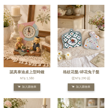
認真泰迪桌上型時鐘
格紋花盤/碎花兔子盤
NT$ 1,580
從
NT$ 290
起
加入購物車
加入購物車