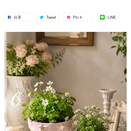
分享
Tweet
Pin it
LINE