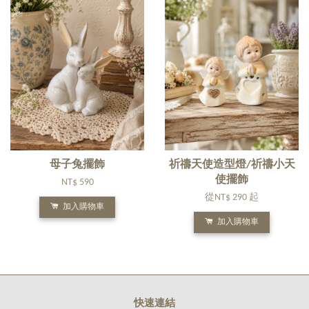
母子兔擺飾
祈禱天使造型燈/祈禱小天
使擺飾
NT$ 590
從
NT$ 290
起
加入購物車
加入購物車
快速連結