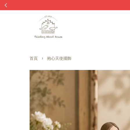
›
首頁
抱心天使擺飾