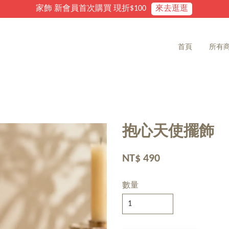
家飾雜貨 滿2000免運費
首頁
所有
抱心天使擺飾
NT$ 490
數量