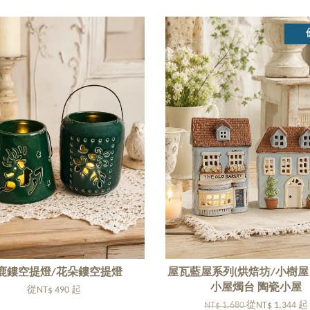
鹿鏤空提燈/花朵鏤空提燈
屋瓦藍屋系列(烘焙坊/小樹屋
小屋燭台 陶瓷小屋
從
NT$ 490
起
NT$ 1,680
從
NT$ 1,344
起