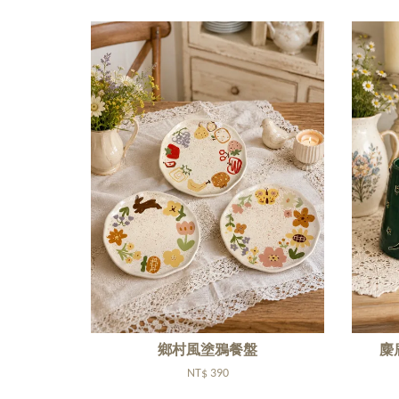
鄉村風塗鴉餐盤
麋
NT$ 390