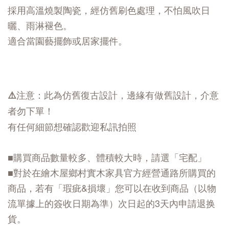
採用高溫燒製陶瓷，經仿舊刷色處理，不怕風吹日
曬、雨淋褪色。
適合當園藝擺飾或居家擺件。
⚠️注意：此為仿舊復古設計，邊緣有做舊設計，介意
者勿下單！
有任何細節想確認歡迎私訊拍照
■購買商品數量較多、體積較大時，請選「宅配」
■對於在繪木屋鄉村實木家具官方經營通路所購買的
商品，若有「瑕疵&損壞」您可以在收到商品（以物
流單據上的簽收日期為準）次日起的3天內申請退换
貨。