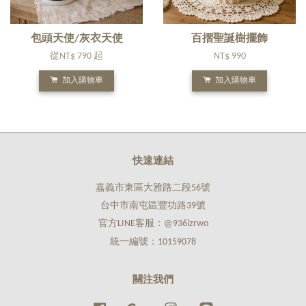
包頭天使/灰衣天使
百摺聖誕樹擺飾
從
NT$ 790
起
NT$ 990
加入購物車
加入購物車
快速連結
嘉義市東區大雅路二段56號
台中市南屯區豐功路39號
官方LINE客服：@936izrwo
統一編號：10159078
關注我們