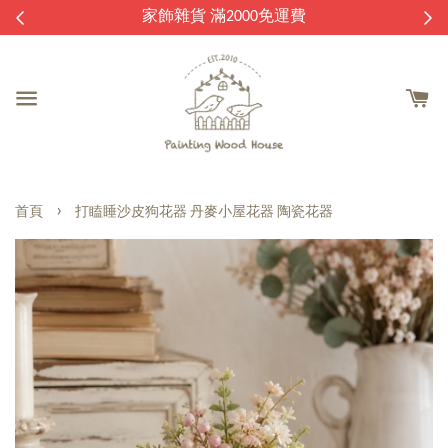
逛
家飾雜貨 滿2000免運費
›
首頁
打瞌睡沙皮狗花器 丹麥小屋花器 陶瓷花器