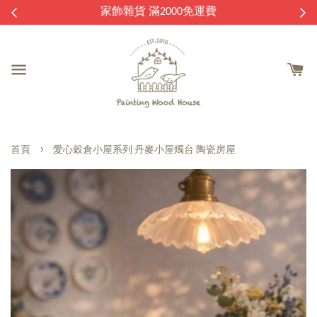
逛
家飾雜貨 滿2000免運費
›
首頁
愛心穀倉小屋系列 丹麥小屋燭台 陶瓷房屋