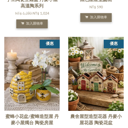
高溫陶系列
NT$ 590
NT$ 1,280
NT$ 1,024
加入購物車
加入購物車
優惠
優惠
蜜蜂小花盆/蜜蜂造型屋 丹
農舍屋型造型花器 丹麥小
麥小屋燭台 陶瓷房屋
屋花器 陶瓷花盆