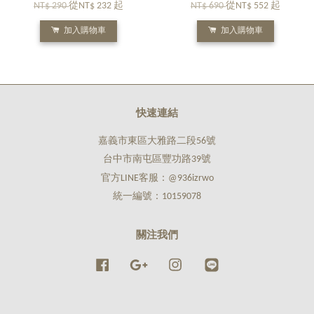
NT$ 290
從
NT$ 232
起
NT$ 690
從
NT$ 552
起
加入購物車
加入購物車
快速連結
嘉義市東區大雅路二段56號
台中市南屯區豐功路39號
官方LINE客服：@936izrwo
統一編號：10159078
關注我們
Facebook
Google
Instagram
Line