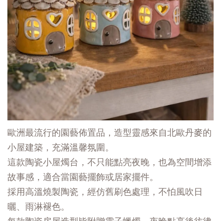
歐洲最流行的園藝佈置品，造型靈感來自北歐丹麥的
小屋建築，充滿溫馨氛圍。
這款陶瓷小屋燭台，不只能點亮夜晚，也為空間增添
故事感，
適合當園藝擺飾或居家擺件。
採用高溫燒製陶瓷，經仿舊刷色處理，不怕風吹日
曬、雨淋褪色。
每款陶瓷房屋造型皆附贈電子蠟燭，夜晚點亮後彷彿