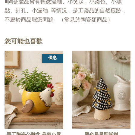
■陶瓷製品會有輕微流釉、小突起、小染色、小黑
點、針孔、小漏釉..等情況，是工藝品的自然痕跡，
不屬於商品瑕疵問題。（常見於陶瓷類商品）
您可能也喜歡
優惠
手工陶瓷公雞盆 丹麥小屋
黑色星星聖誕樹