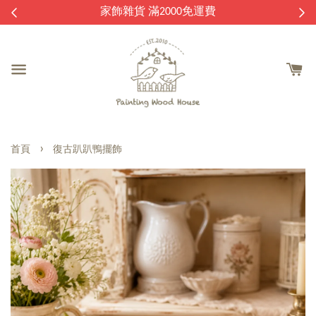
逛
家飾雜貨 滿2000免運費
›
首頁
復古趴趴鴨擺飾