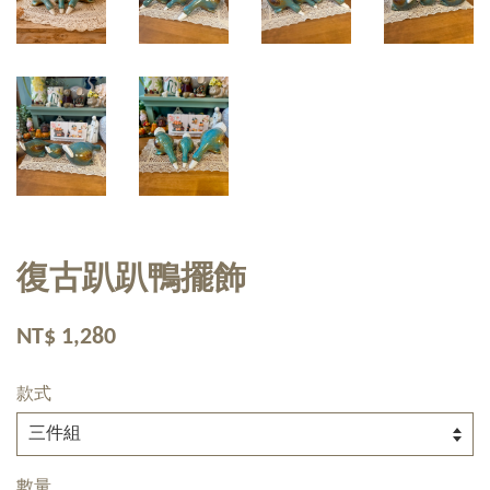
復古趴趴鴨擺飾
NT$ 1,280
款式
數量