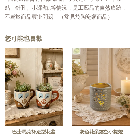
點、針孔、小漏釉..等情況，是工藝品的自然痕跡，
不屬於商品瑕疵問題。（常見於陶瓷類商品）
您可能也喜歡
巴士馬克杯造型花盆
灰色花朵鏤空小提燈