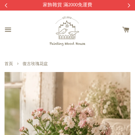
逛
家飾雜貨 滿2000免運費
›
首頁
復古玫瑰花盆