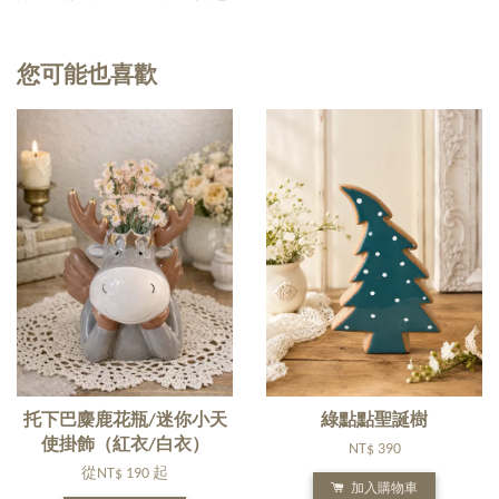
您可能也喜歡
托下巴麋鹿花瓶/迷你小天
綠點點聖誕樹
使掛飾（紅衣/白衣）
NT$ 390
從
NT$ 190
起
加入購物車