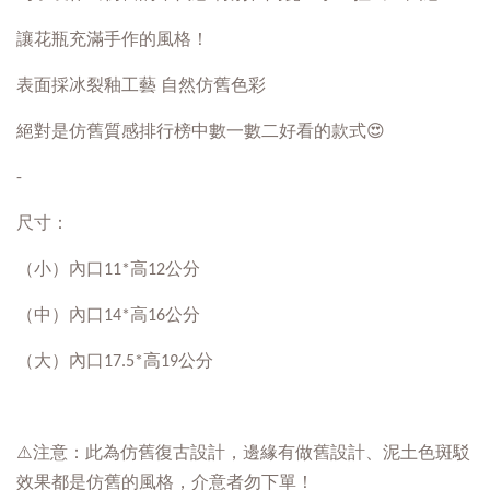
讓花瓶充滿手作的風格！
表面採冰裂釉工藝 自然仿舊色彩
絕對是仿舊質感排行榜中數一數二好看的款式😍
-
尺寸：
（小）內口11*高12公分
（中）內口14*高16公分
（大）內口17.5*高19公分
⚠️注意：此為仿舊復古設計，邊緣有做舊設計、泥土色斑駁
效果都是仿舊的風格，介意者勿下單！