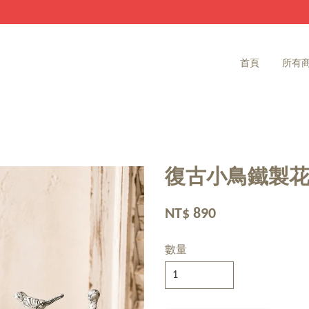
家飾雜貨 滿2000免運費
首頁
所有
復古小鳥鐵製花
NT$ 890
數量