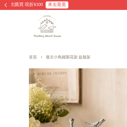
›
首頁
復古小鳥鐵製花架 盆栽架