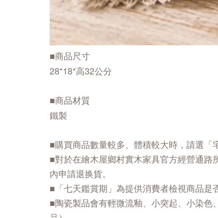
■商品尺寸
28*18*高32公分
■商品材質
鐵製
■購買商品數量較多、體積較大時，請選「
■對於在繪木屋鄉村實木家具官方經營通路
內申請退换貨。
■「七天鑑賞期」為提供消費者檢視商品是
■陶瓷製品會有輕微流釉、小突起、小染色
品）