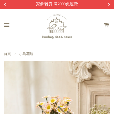
逛
家飾雜貨 滿2000免運費
›
首頁
小鳥花瓶