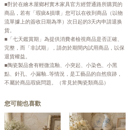
■對於在繪木屋鄉村實木家具官方經營通路所購買的
商品，若有「瑕疵&損壞」您可以在收到商品（以物
流單據上的簽收日期為準）次日起的3天內申請退换
貨。
■「七天鑑賞期」為提供消費者檢視商品是否正確、
完整，而「非試期」，請勿於期間内試用商品，以保
退貨權益。
■陶瓷製品會有輕微流釉、小突起、小染色、小黑
點、針孔、小漏釉..等情況，是工藝品的自然痕跡，
不屬於商品瑕疵問題。（常見於陶瓷類商品）
您可能也喜歡