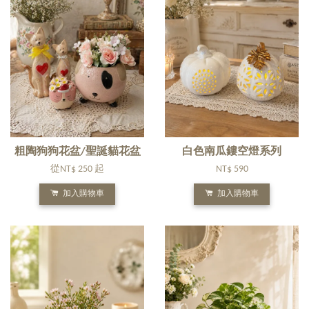
粗陶狗狗花盆/聖誕貓花盆
白色南瓜鏤空燈系列
從
NT$ 250
起
NT$ 590
加入購物車
加入購物車