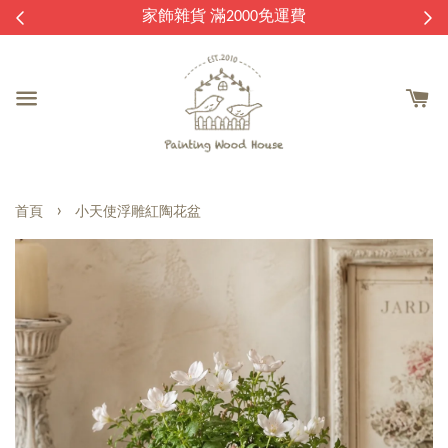
逛
家飾雜貨 滿2000免運費
›
首頁
小天使浮雕紅陶花盆