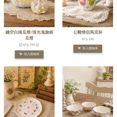
鏤空白南瓜燈/珠光鬼臉南
公雞情侶馬克杯
瓜燈
NT$ 390
從
NT$ 290
起
加入購物車
加入購物車