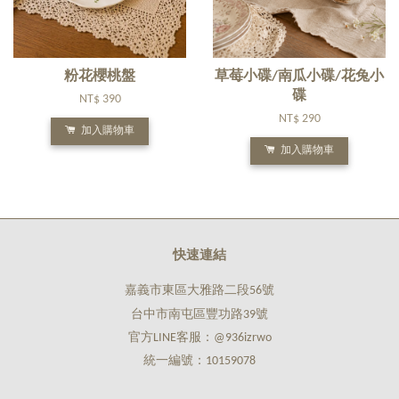
粉花櫻桃盤
草莓小碟/南瓜小碟/花兔小
碟
NT$ 390
NT$ 290
加入購物車
加入購物車
快速連結
嘉義市東區大雅路二段56號
台中市南屯區豐功路39號
官方LINE客服：@936izrwo
統一編號：10159078