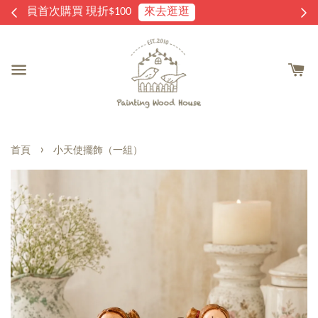
逛
家飾雜貨 滿2000免運費
›
首頁
小天使擺飾（一組）