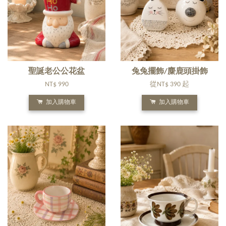
聖誕老公公花盆
兔兔擺飾/麋鹿頭掛飾
NT$ 990
從
NT$ 390
起
加入購物車
加入購物車