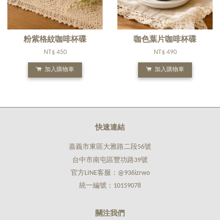
粉紫格紋咖啡杯碟
咖色葉片咖啡杯碟
NT$ 450
NT$ 490
加入購物車
加入購物車
快速連結
嘉義市東區大雅路二段56號
台中市南屯區豐功路39號
官方LINE客服：@936izrwo
統一編號：10159078
關注我們