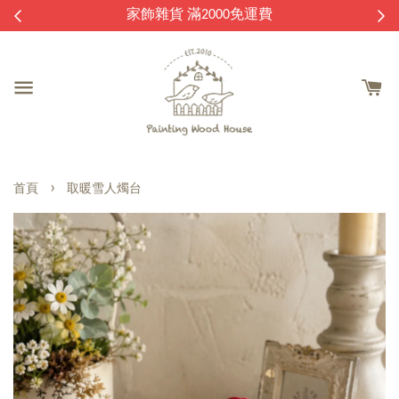
逛
家飾雜貨 滿2000免運費
›
首頁
取暖雪人燭台