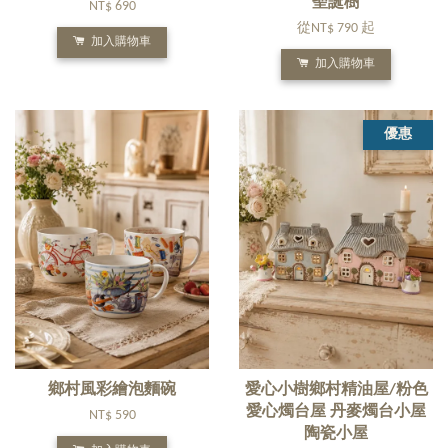
聖誕樹
NT$ 690
從
NT$ 790
起
加入購物車
加入購物車
優惠
鄉村風彩繪泡麵碗
愛心小樹鄉村精油屋/粉色
愛心燭台屋 丹麥燭台小屋
NT$ 590
陶瓷小屋