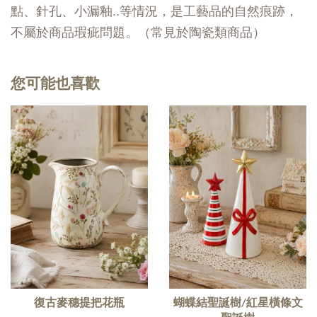
點、針孔、小漏釉..等情況，是工藝品的自然痕跡，
不屬於商品瑕疵問題。（常見於陶瓷類商品）
您可能也喜歡
復古麥穗提把花瓶
蝴蝶結聖誕樹/紅星橫條文